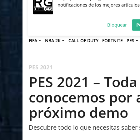
Deja que Gfinity Digital Network te en
notificaciones de los mejores artículos
Bloquear
P
FIFA
NBA 2K
CALL OF DUTY
FORTNITE
PES
PES 2021
PES 2021 – Toda
conocemos por a
próximo demo
Descubre todo lo que necesitas saber 