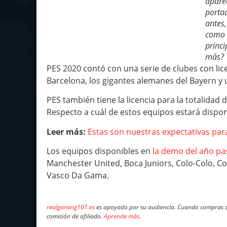
aparec
porta
antes,
como l
princi
más?
PES 2020 contó con una serie de clubes con li
Barcelona, los gigantes alemanes del Bayern y u
PES también tiene la licencia para la totalidad de
Respecto a cuál de estos equipos estará dispon
Leer más:
Estas son nuestras expectativas para
Los equipos disponibles en
la demo del año p
Manchester United, Boca Juniors, Colo-Colo, Cor
Vasco Da Gama.
realgaming101.es
es apoyado por su audiencia. Cuando compras a 
comisión de afiliado.
Aprende más
.