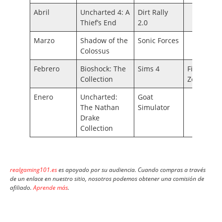
Abril
Uncharted 4: A
Dirt Rally
Thief’s End
2.0
Marzo
Shadow of the
Sonic Forces
Colossus
Febrero
Bioshock: The
Sims 4
Firewall
Collection
Zero Hour
Enero
Uncharted:
Goat
The Nathan
Simulator
Drake
Collection
realgaming101.es
es apoyado por su audiencia. Cuando compras a través
de un enlace en nuestro sitio, nosotros podemos obtener una comisión de
afiliado.
Aprende más
.