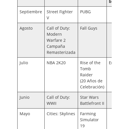
bonificac
Septiembre
Street Fighter
PUBG
V
Agosto
Call of Duty:
Fall Guys
Modern
Warfare 2
Campaña
Remasterizada
Julio
NBA 2K20
Rise of the
Erica
Tomb
Raider
(20 Años de
Celebración)
Junio
Call of Duty:
Star Wars
WWII
Battlefront II
Mayo
Cities: Skylines
Farming
Simulator
19