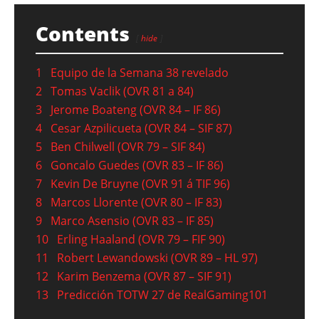
Contents
hide
1
Equipo de la Semana 38 revelado
2
Tomas Vaclik (OVR 81 a 84)
3
Jerome Boateng (OVR 84 – IF 86)
4
Cesar Azpilicueta (OVR 84 – SIF 87)
5
Ben Chilwell (OVR 79 – SIF 84)
6
Goncalo Guedes (OVR 83 – IF 86)
7
Kevin De Bruyne (OVR 91 á TIF 96)
8
Marcos Llorente (OVR 80 – IF 83)
9
Marco Asensio (OVR 83 – IF 85)
10
Erling Haaland (OVR 79 – FIF 90)
11
Robert Lewandowski (OVR 89 – HL 97)
12
Karim Benzema (OVR 87 – SIF 91)
13
Predicción TOTW 27 de RealGaming101