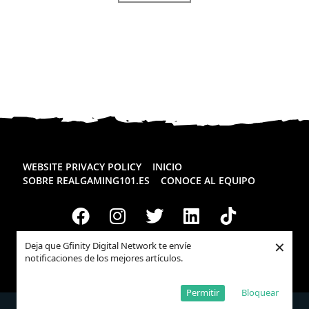
WEBSITE PRIVACY POLICY
INICIO
SOBRE REALGAMING101.ES
CONOCE AL EQUIPO
×
Deja que Gfinity Digital Network te envíe
Todos los derechos reservados
Realgaming.es
© 2026
notificaciones de los mejores artículos.
Permitir
Bloquear