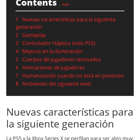
Contents
hide
1
Nuevas características para la siguiente
generación
2
Gameplay
3
Controlador Háptico (solo PS5)
4
Mejoras en la iluminación
5
Cuerpos de jugadores renovados
6
Animaciones de jugadores
7
Humanización cuando no está en posesión
8
Ambientes del siguiente nivel
Nuevas características para
la siguiente generación
La PS5 y la Xbox Series X se perfilan para ser algo muy