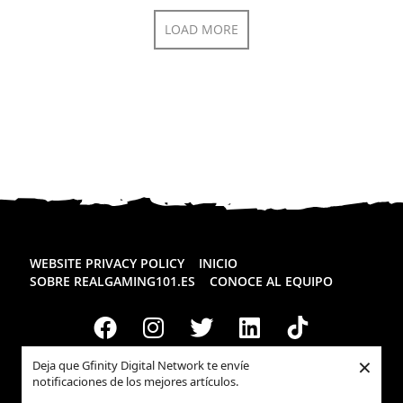
LOAD MORE
WEBSITE PRIVACY POLICY
INICIO
SOBRE REALGAMING101.ES
CONOCE AL EQUIPO
×
Deja que Gfinity Digital Network te envíe
notificaciones de los mejores artículos.
Todos los derechos reservados
Realgaming.es
© 2026