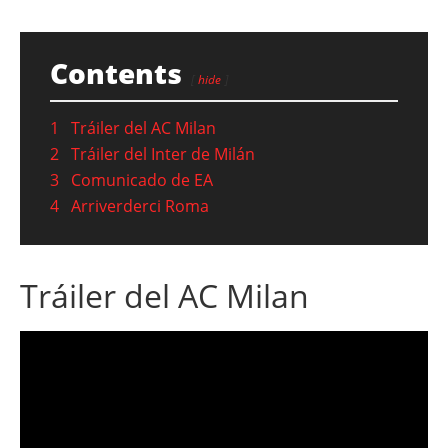
Contents
hide
1
Tráiler del AC Milan
2
Tráiler del Inter de Milán
3
Comunicado de EA
4
Arriverderci Roma
Tráiler del AC Milan