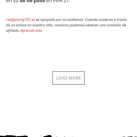
en su
88 de pase
en FIFA 21.
realgaming101.es
es apoyado por su audiencia. Cuando compras a través
de un enlace en nuestro sitio, nosotros podemos obtener una comisión de
afiliado.
Aprende más
.
LOAD MORE