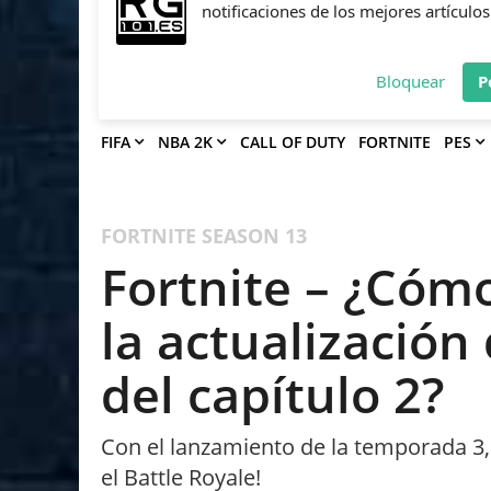
Deja que Gfinity Digital Network te en
notificaciones de los mejores artículos
Bloquear
P
FIFA
NBA 2K
CALL OF DUTY
FORTNITE
PES
FORTNITE
SEASON 13
Fortnite – ¿Cóm
la actualización
del capítulo 2?
Con el lanzamiento de la temporada 3
el Battle Royale!