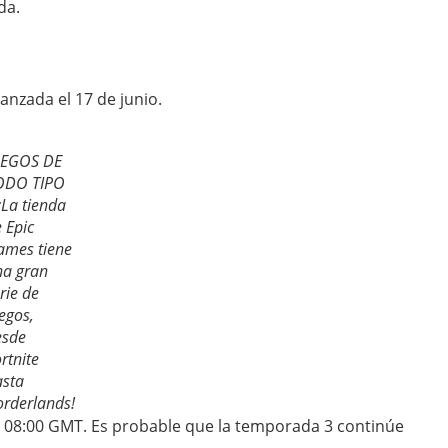
da.
anzada el 17 de junio.
UEGOS DE
ODO TIPO
¡La tienda
 Epic
ames tiene
na gran
rie de
egos,
esde
rtnite
asta
rderlands!
T/ 08:00 GMT. Es probable que la temporada 3 continúe