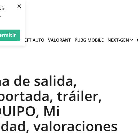
×
víe
.
ermitir
GRAND THEFT AUTO
VALORANT
PUBG MOBILE
NEXT-GEN
a de salida,
portada, tráiler,
QUIPO, Mi
dad, valoraciones