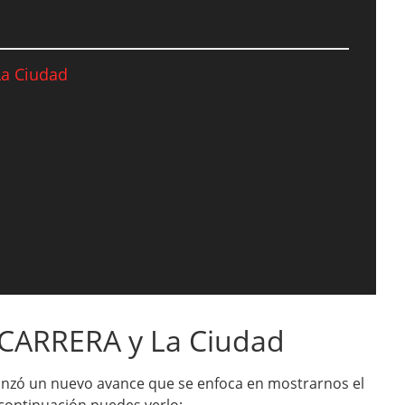
La Ciudad
i CARRERA y La Ciudad
anzó un nuevo avance que se enfoca en mostrarnos el