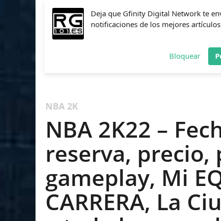
Deja que Gfinity Digital Network te en
notificaciones de los mejores artículos
Bloquear
P
FIFA
NBA 2K
CALL OF DUTY
FORTNITE
PES
NBA 2K
NBA 2K22 – Fech
reserva, precio, 
gameplay, Mi E
CARRERA, La Ciu