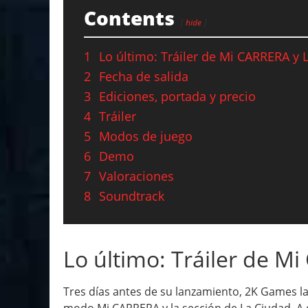
Contents
hide
1
Lo último: Tráiler de Mi CARRERA y 
2
Fecha de salida
3
Ediciones, portada y precio
4
Tráiler
5
Modos de juego
6
Demo
7
Valoraciones
8
Soundtrack
Lo último: Tráiler de M
Tres días antes de su lanzamiento, 2K Games l