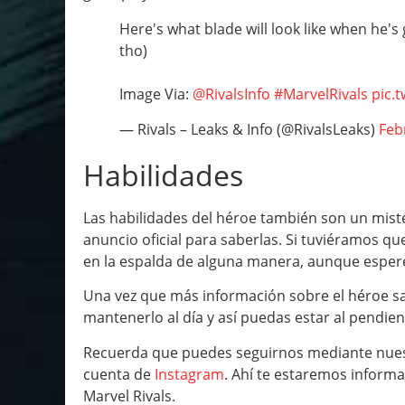
Here's what blade will look like when he's
tho)
Image Via:
@RivalsInfo
#MarvelRivals
pic.
— Rivals – Leaks & Info (@RivalsLeaks)
Feb
Habilidades
Las habilidades del héroe también son un miste
anuncio oficial para saberlas. Si tuviéramos qu
en la espalda de alguna manera, aunque esper
Una vez que más información sobre el héroe sal
mantenerlo al día y así puedas estar al pendien
Recuerda que puedes seguirnos mediante nues
cuenta de
Instagram
. Ahí te estaremos inform
Marvel Rivals.