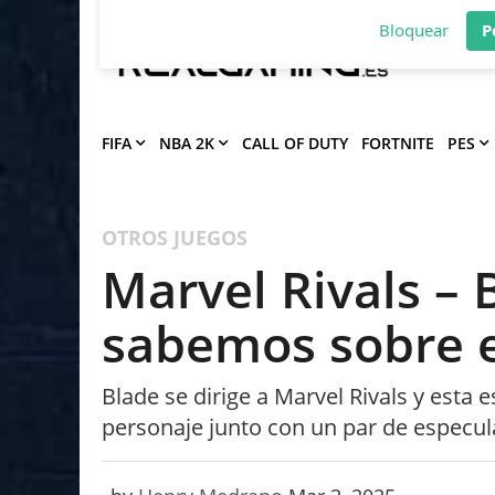
Deja que Gfinity Digital Network te en
notificaciones de los mejores artículos
Bloquear
P
FIFA
NBA 2K
CALL OF DUTY
FORTNITE
PES
OTROS JUEGOS
Marvel Rivals – 
sabemos sobre 
Blade se dirige a Marvel Rivals y esta
personaje junto con un par de especul