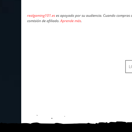
realgaming101.es
es apoyado por su audiencia. Cuando compras a 
comisión de afiliado.
Aprende más
.
L