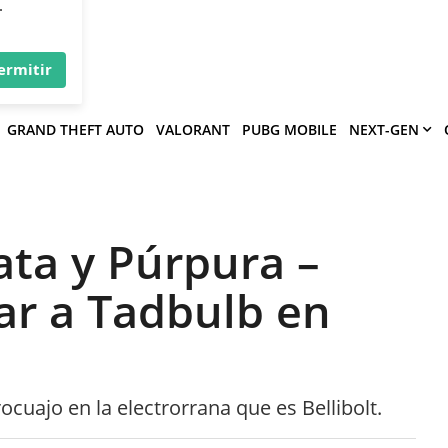
×
víe
.
ermitir
GRAND THEFT AUTO
VALORANT
PUBG MOBILE
NEXT-GEN
ta y Púrpura –
r a Tadbulb en
ocuajo en la electrorrana que es Bellibolt.