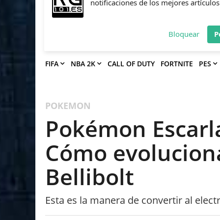
Deja que Gfinity Digital Network te en
notificaciones de los mejores artículos
Bloquear
P
FIFA
NBA 2K
CALL OF DUTY
FORTNITE
PES
POKEMON
Pokémon Escarla
Cómo evoluciona
Bellibolt
Esta es la manera de convertir al electr