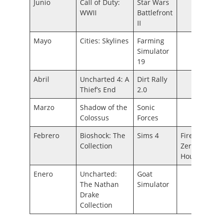
Junio
Call of Duty:
Star Wars
WWII
Battlefront
II
Mayo
Cities: Skylines
Farming
Simulator
19
Abril
Uncharted 4: A
Dirt Rally
Thief’s End
2.0
Marzo
Shadow of the
Sonic
Colossus
Forces
Febrero
Bioshock: The
Sims 4
Firewall
Collection
Zero
Hour
Enero
Uncharted:
Goat
The Nathan
Simulator
Drake
Collection