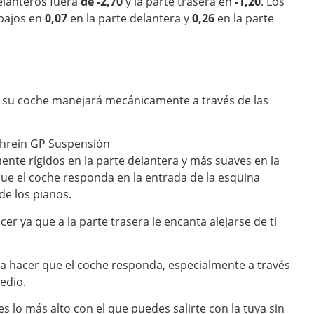
elanteros fuera
de -2,70
y la parte trasera en
-1,20
. Los
 bajos en
0,07
en la parte delantera y
0,26
en la parte
 su coche manejará mecánicamente a través de las
nte rígidos en la parte delantera y más suaves en la
que el coche responda en la entrada de la esquina
de los pianos.
er ya que a la parte trasera le encanta alejarse de ti
ra hacer que el coche responda, especialmente a través
edio.
es lo más alto con el que puedes salirte con la tuya sin