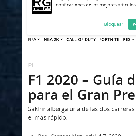
Deja que Gfinity Digital Network te en
notificaciones de los mejores artículos
Bloquear
P
FIFA
NBA 2K
CALL OF DUTY
FORTNITE
PES
F1
F1 2020 – Guía d
para el Gran Pr
Sakhir alberga una de las dos carrera
el más rápido.