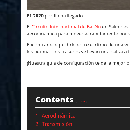
F1 2020
por fin ha llegado.
El
Circuito Internacional de Baréin
en Sakhir es
aerodinámica para moverse rápidamente por s
Encontrar el equilibrio entre el ritmo de una vue
los neumáticos traseros se llevan una paliza a t
¡Nuestra guía de configuración te da la mejor o
Contents
hide
1
Aerodinámica
2
Transmisión