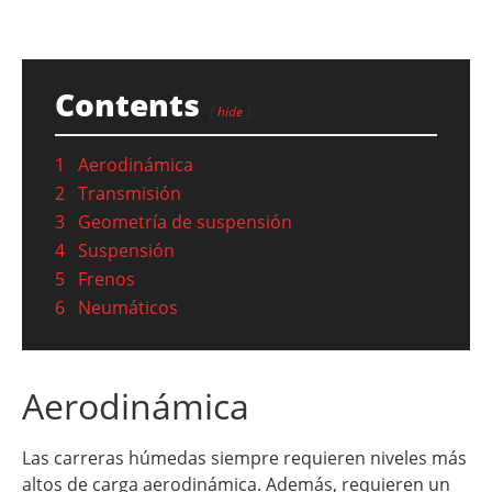
Contents
hide
1
Aerodinámica
2
Transmisión
3
Geometría de suspensión
4
Suspensión
5
Frenos
6
Neumáticos
Aerodinámica
Las carreras húmedas siempre requieren niveles más
altos de carga aerodinámica. Además, requieren un