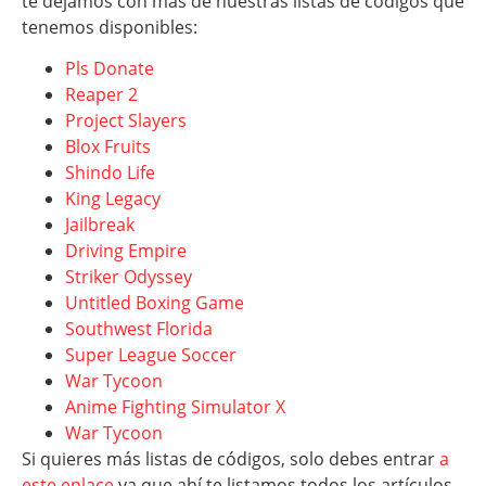
te dejamos con más de nuestras listas de códigos que
tenemos disponibles:
Pls Donate
Reaper 2
Project Slayers
Blox Fruits
Shindo Life
King Legacy
Jailbreak
Driving Empire
Striker Odyssey
Untitled Boxing Game
Southwest Florida
Super League Soccer
War Tycoon
Anime Fighting Simulator X
War Tycoon
Si quieres más listas de códigos, solo debes entrar
a
este enlace
ya que ahí te listamos todos los artículos