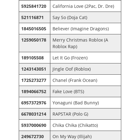
5925841720
California Love (2Pac, Dr. Dre)
521116871
Say So (Doja Cat)
1845016505
Believer (Imagine Dragons)
1259050178
Merry Christmas Roblox (A
Roblox Rap)
189105508
Let It Go (Frozen)
1243143051
Jingle Oof (Roblox)
1725273277
Chanel (Frank Ocean)
1894066752
Fake Love (BTS)
6957372976
Yonaguni (Bad Bunny)
6678031214
RAPSTAR (Polo G)
5937000690
Chika Chika (Chikatto)
249672730
On My Way (Illijah)