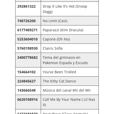
292861322
Drop It Like It’s Hot (Snoop
Dogg)
748726200
No Limit (Casi)
6177409271
Paparazzi (Kim Dracula)
5253604010
Capone (Oh No)
5760198930
Clairo, Sofia
3400778682
Tema del gimnasio en
Pokemon Espada y Escudo
154664102
You’ve Been Trolled
224845627
The Kitty Cat Dance
143666548
Música del canal Mii del Wii
6620108916
Call Me By Your Name ( Lil Nas
X)
6432181830
Heat Wave (Glass Animals)