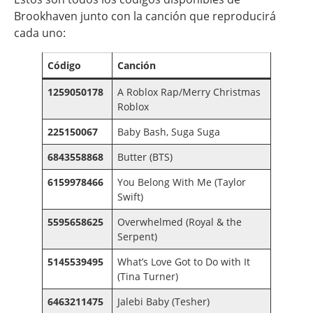
Brookhaven junto con la canción que reproducirá
cada uno:
Código
Canción
1259050178
A Roblox Rap/Merry Christmas
Roblox
225150067
Baby Bash, Suga Suga
6843558868
Butter (BTS)
6159978466
You Belong With Me (Taylor
Swift)
5595658625
Overwhelmed (Royal & the
Serpent)
5145539495
What’s Love Got to Do with It
(Tina Turner)
6463211475
Jalebi Baby (Tesher)