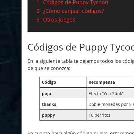
1
Códigos de Puppy Tycoon
2
¿Cómo canjear códigos?
3
Otros juegos
Códigos de Puppy Tyco
En la siguiente tabla te dejamos todos los cód
de que se conozca:
Código
Recompensa
poju
Efecto “You Stink”
thanks
Doble monedas por 5 
puppy
10 perritos
En cuanto haya algún código nuevo, estaremos a