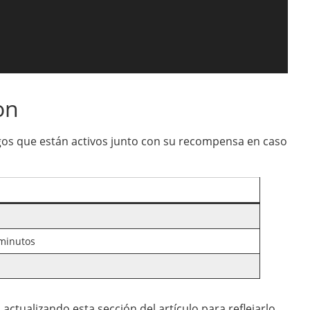
on
igos que están activos junto con su recompensa en caso
minutos
ctualizando esta sección del artículo para reflejarlo