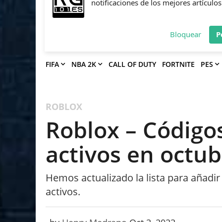
Deja que Gfinity Digital Network te en
notificaciones de los mejores artículos
Bloquear
P
FIFA
NBA 2K
CALL OF DUTY
FORTNITE
PES
ROBLOX
Roblox – Código
activos en octu
Hemos actualizado la lista para añadi
activos.