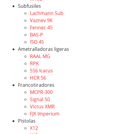
Subfusiles
Lachmann Sub
Vaznev 9K
Fennec 45
BAS-P
ISO 45
Ametralladoras ligeras
RAAL MG
RPK
556 Icarus
HCR 56
Francotiradores
MCPR-300
Signal 50
Victus XMR
FJX Imperium
Pistolas
X12