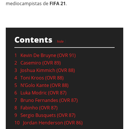
mediocampistas de
FIFA 21
.
Contents
hide
1
Kevin De Bruyne (OVR 91)
2
Casemiro (OVR 89)
3
Joshua Kimmich (OVR 88)
4
Toni Kroos (OVR 88)
5
N’Golo Kante (OVR 88)
6
Luka Modric (OVR 87)
7
Bruno Fernandes (OVR 87)
8
Fabinho (OVR 87)
9
Sergio Busquets (OVR 87)
10
Jordan Henderson (OVR 86)