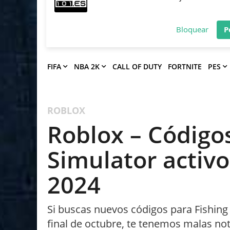
Deja que Gfinity Digital Network te en
notificaciones de los mejores artículos
Bloquear
P
FIFA
NBA 2K
CALL OF DUTY
FORTNITE
PES
ROBLOX
Roblox – Códigos
Simulator activ
2024
Si buscas nuevos códigos para Fishing
final de octubre, te tenemos malas not