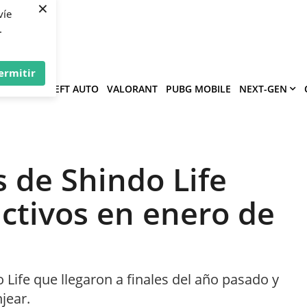
×
víe
.
ermitir
GRAND THEFT AUTO
VALORANT
PUBG MOBILE
NEXT-GEN
 de Shindo Life
 activos en enero de
Life que llegaron a finales del año pasado y
jear.