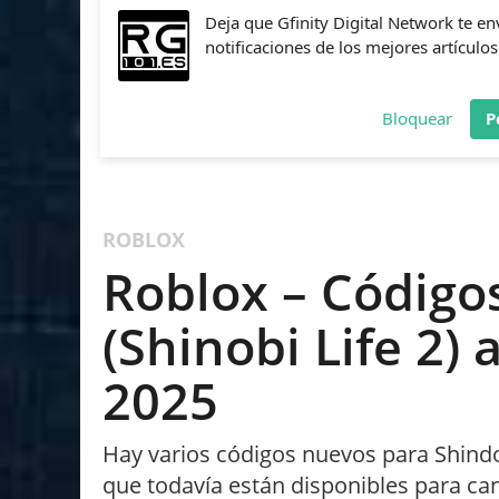
Deja que Gfinity Digital Network te en
notificaciones de los mejores artículos
Bloquear
P
FIFA
NBA 2K
CALL OF DUTY
FORTNITE
PES
ROBLOX
Roblox – Códigos
(Shinobi Life 2)
2025
Hay varios códigos nuevos para Shindo 
que todavía están disponibles para can