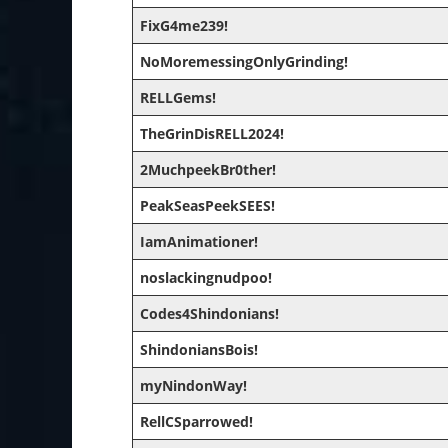
FixG4me239!
NoMoremessingOnlyGrinding!
RELLGems!
TheGrinDisRELL2024!
2MuchpeekBr0ther!
PeakSeasPeekSEES!
IamAnimationer!
noslackingnudpoo!
Codes4Shindonians!
ShindoniansBois!
myNindonWay!
RellCSparrowed!