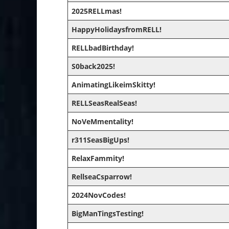
2025RELLmas!
HappyHolidaysfromRELL!
RELLbadBirthday!
S0back2025!
AnimatingLikeimSkitty!
RELLSeasRealSeas!
NoVeMmentality!
r311SeasBigUps!
RelaxFammity!
RellseaCsparrow!
2024NovCodes!
BigManTingsTesting!