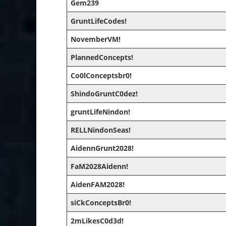
Gem239
GruntLifeCodes!
NovemberVM!
PlannedConcepts!
Co0lConceptsbr0!
ShindoGruntC0dez!
gruntLifeNindon!
RELLNindonSeas!
AidennGrunt2028!
FaM2028Aidenn!
AidenFAM2028!
siCkConceptsBr0!
2mLikesC0d3d!