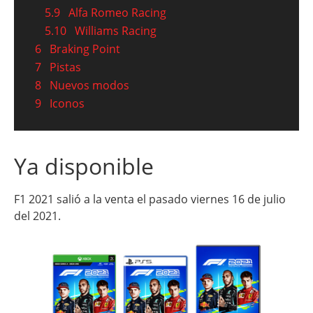
5.9
Alfa Romeo Racing
5.10
Williams Racing
6
Braking Point
7
Pistas
8
Nuevos modos
9
Iconos
Ya disponible
F1 2021 salió a la venta el pasado viernes 16 de julio
del 2021.