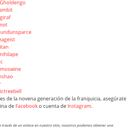
 Gholdengo
gambit
giraf
mot
Dundunsparce
eageist
itan
nihilape
ic
Mamoswine
enshao
r
ctreebell
s de la novena generación de la franquicia, asegúrate
gina de
Facebook
o cuenta de
Instagram
.
través de un enlace en nuestro sitio, nosotros podemos obtener una