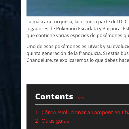
La máscara turquesa, la primera parte del DLC E
jugadores de Pokémon Escarlata y Púrpura. Es
que contiene varias especies de pokémones que
Uno de esos pokémones es Litwick y su evoluci
quinta generación de la franquicia. Si estás 
Chandelure, te explicaremos lo que debes hace
Contents
hide
1
Cómo evolucionar a Lampent en Ch
2
Otras guías