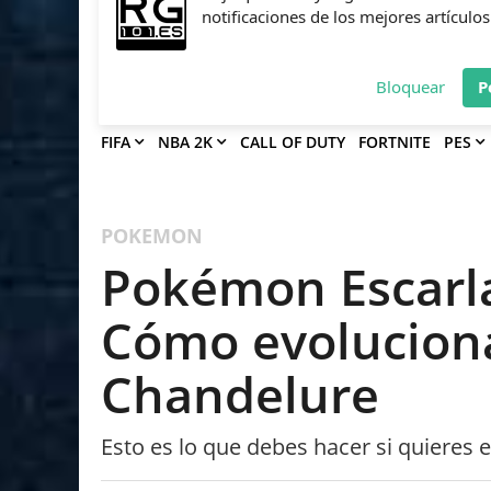
Deja que Gfinity Digital Network te en
notificaciones de los mejores artículos
Bloquear
P
FIFA
NBA 2K
CALL OF DUTY
FORTNITE
PES
POKEMON
Pokémon Escarla
Cómo evolucion
Chandelure
Esto es lo que debes hacer si quieres