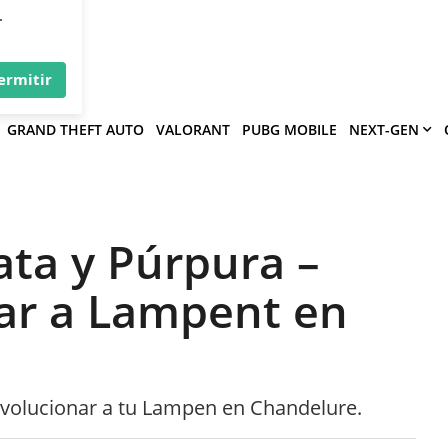
×
víe
.
ermitir
GRAND THEFT AUTO
VALORANT
PUBG MOBILE
NEXT-GEN
ta y Púrpura –
ar a Lampent en
 evolucionar a tu Lampen en Chandelure.