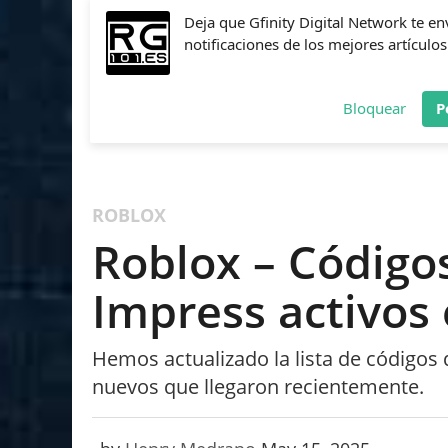
Deja que Gfinity Digital Network te en
notificaciones de los mejores artículos
Bloquear
P
FIFA
NBA 2K
CALL OF DUTY
FORTNITE
PES
ROBLOX
Roblox – Código
Impress activos
Hemos actualizado la lista de códigos 
nuevos que llegaron recientemente.