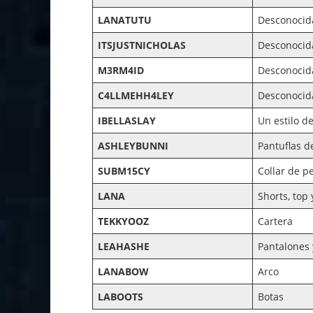
LANATUTU
Desconocid
ITSJUSTNICHOLAS
Desconocid
M3RM4ID
Desconocid
C4LLMEHH4LEY
Desconocid
IBELLASLAY
Un estilo d
ASHLEYBUNNI
Pantuflas d
SUBM15CY
Collar de p
LANA
Shorts, top
TEKKYOOZ
Cartera
LEAHASHE
Pantalones
LANABOW
Arco
LABOOTS
Botas