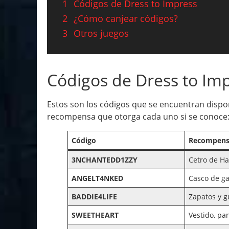
1
Códigos de Dress to Impress
2
¿Cómo canjear códigos?
3
Otros juegos
Códigos de Dress to Im
Estos son los códigos que se encuentran dispon
recompensa que otorga cada uno si se conoce
Código
Recompen
3NCHANTEDD1ZZY
Cetro de H
ANGELT4NKED
Casco de g
BADDIE4LIFE
Zapatos y 
SWEETHEART
Vestido, pa