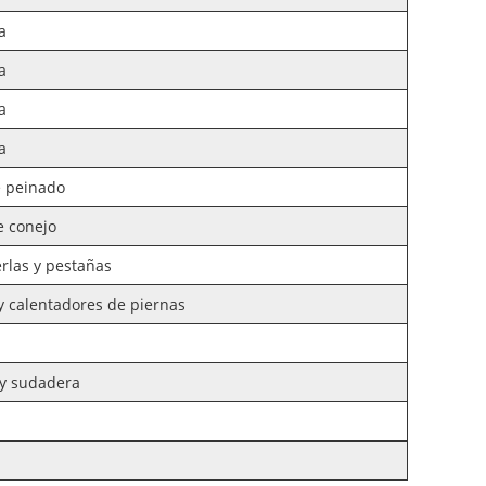
a
a
a
a
e peinado
e conejo
erlas y pestañas
 y calentadores de piernas
 y sudadera