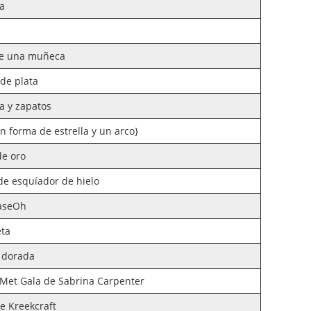
da
de una muñeca
de plata
da y zapatos
n forma de estrella y un arco}
de oro
de esquíador de hielo
CaseOh
ta
 dorada
 Met Gala de Sabrina Carpenter
e Kreekcraft