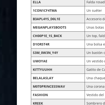
ELLA
Falda rosa
1CON1CF4TMA
Un suéter
B3APL4YS_D0L1E
Accesorio 
MEGANPLAYSBOOTS
Unas botas 
CH00P1E_1S_B4CK
Un top, fal
D1ORST4R
Una bolsa e
S3M_0W3N_Y4Y
Un bastón 
UMOYAE
Un vestido 
KITTYUUHH
Gatito de 
BELALASLAY
Una chaque
M0T0PRINCESSWAV
Una corona
FASHION
Vestido del
KREEK
Sombrero d