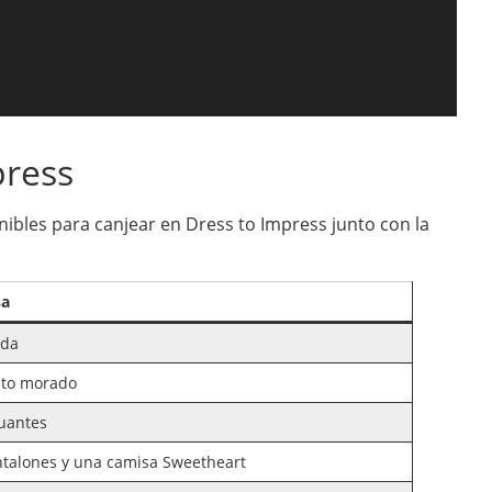
press
ibles para canjear en Dress to Impress junto con la
:
sa
ada
ato morado
guantes
ntalones y una camisa Sweetheart