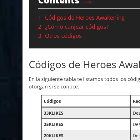
Contents
hide
1
Códigos de Heroes Awakening
2
¿Cómo canjear códigos?
3
Otros códigos
Códigos de Heroes Awa
En la siguiente tabla te listamos todos los có
otorgan si se conoce:
Códigos
Re
33KLIKES
De
25KLIKES
De
20KLIKES
De