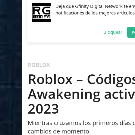
Deja que Gfinity Digital Network te en
notificaciones de los mejores artículos
Bloquear
P
FIFA
NBA 2K
CALL OF DUTY
FORTNITE
PES
ROBLOX
Roblox – Código
Awakening activ
2023
Mientras cruzamos los primeros días de
cambios de momento.