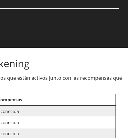
kening
digos que están activos junto con las recompensas que
compensas
sconocida
sconocida
sconocida