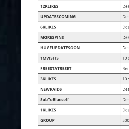
12KLIKES
De
UPDATESCOMING
De
6KLIKES
De
MORESPINS
De
HUGEUPDATESOON
De
1MVISITS
10 
FREESTATRESET
Rei
3KLIKES
10 
NEWRAIDS
De
SubToBlueseff
De
1KLIKES
De
GROUP
500